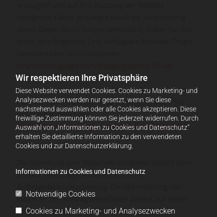
erzeugten und auf Ihre Nutzung der Website
bezogenen Daten an Google sowie die Verarbeitung
dieser Daten durch Google verhindern, indem Sie das
unter dem folgenden Link verfügbare Browser-Plugin
herunterladen und installieren:
https://tools.google.com/dlpage/gaoptout?hl=de
Wir respektieren Ihre Privatsphäre
Eine Anleitung, wie Sie ebenfalls das Speichern von
Diese Website verwendet Cookies. Cookies zu Marketing- und
Daten durch Google verhindern können, finden Sie
Analysezwecken werden nur gesetzt, wenn Sie diese
nachstehend auswählen oder alle Cookies akzeptieren. Diese
unter folgendem Link:
freiwillige Zustimmung können Sie jederzeit widerrufen. Durch
https://developers.google.com/analytics/devguides/...
Auswahl von „Informationen zu Cookies und Datenschutz“
erhalten Sie detaillierte Information zu den verwendeten
Cookies und zur Datenschutzerklärung.
Die Beziehung zum Webanalyseanbieter basiert beim
Informationen zu Cookies und Datenschutz
Einsatz von Google Analytics auf einer
Auftragsdatenverarbeitung. Die Übermittlung von
Notwendige Cookies
Daten an den Auftragsverarbeiter basiert auf einem
Angemessenheitsbeschluss der Europäischen
Cookies zu Marketing- und Analysezwecken