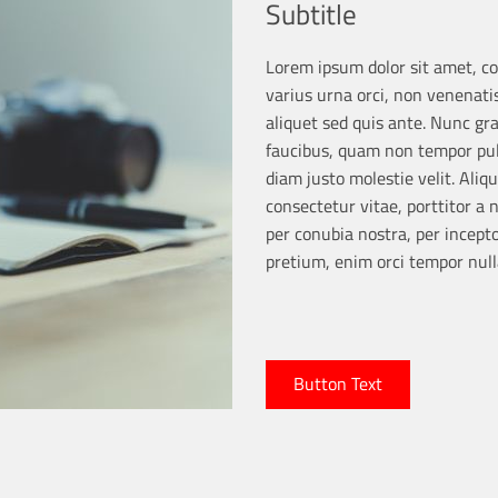
Subtitle
Lorem ipsum dolor sit amet, con
varius urna orci, non venenatis
aliquet sed quis ante. Nunc gr
faucibus, quam non tempor pul
diam justo molestie velit. Aliq
consectetur vitae, porttitor a n
per conubia nostra, per incept
pretium, enim orci tempor nulla
Button Text