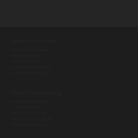
Kanzlei Eisenstadt
Johann Permayer-Straße 11
7000 Eisenstadt
Tel: +43 2682 62242
Fax: +43 2682 62242 18
office@vermessung.co.at
Kanzlei Mattersburg
Gustav Degen-Gasse 5a
7210 Mattersburg
Tel: +43 2626 650 95
Fax: +43 2626 650 95 18
office@vermessung.co.at