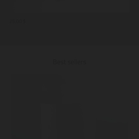
25,00 $
25,
Best sellers