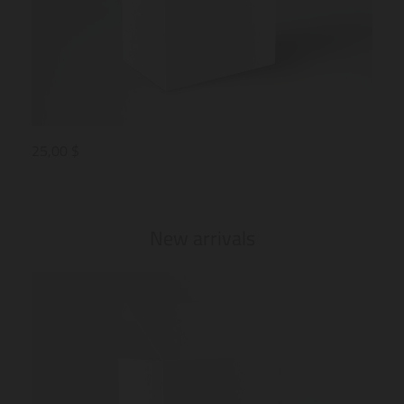
25,00 $
25,0
New arrivals