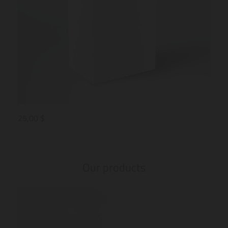
25,00 $
25,0
Our products