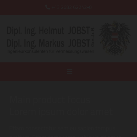
+43 2682 62242-0

Main product focus
Lorem ipsum dolor amet
Etiam consectetur sem eu sapien tempus